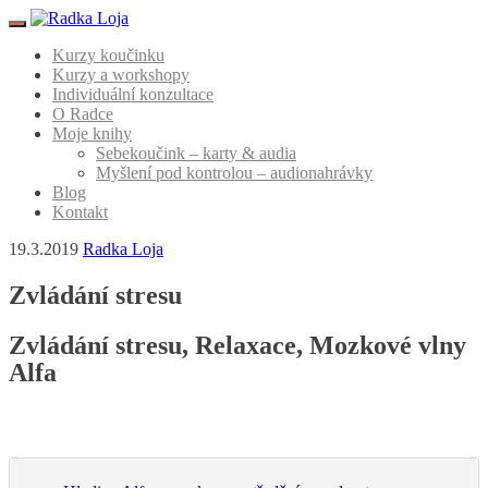
Menu
Kurzy koučinku
Kurzy a workshopy
Individuální konzultace
O Radce
Moje knihy
Sebekoučink – karty & audia
Myšlení pod kontrolou – audionahrávky
Blog
Kontakt
19.3.2019
Radka Loja
Zvládání stresu
Zvládání stresu, Relaxace, Mozkové vlny
Alfa