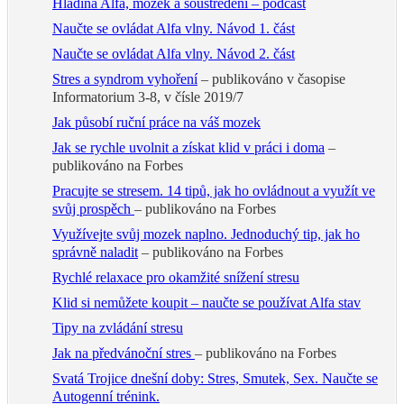
Hladina Alfa, mozek a soustředění – podcast
Naučte se ovládat Alfa vlny. Návod 1. část
Naučte se ovládat Alfa vlny. Návod 2. část
Stres a syndrom vyhoření
– publikováno v časopise
Informatorium 3-8, v čísle 2019/7
Jak působí ruční práce na váš mozek
Jak se rychle uvolnit a získat klid v práci i doma
–
publikováno na Forbes
Pracujte se stresem. 14 tipů, jak ho ovládnout a využít ve
svůj prospěch
– publikováno na Forbes
Využívejte svůj mozek naplno. Jednoduchý tip, jak ho
správně naladit
– publikováno na Forbes
Rychlé relaxace pro okamžité snížení stresu
Klid si nemůžete koupit – naučte se používat Alfa stav
Tipy na zvládání stresu
Jak na předvánoční stres
– publikováno na Forbes
Svatá Trojice dnešní doby: Stres, Smutek, Sex. Naučte se
Autogenní trénink.