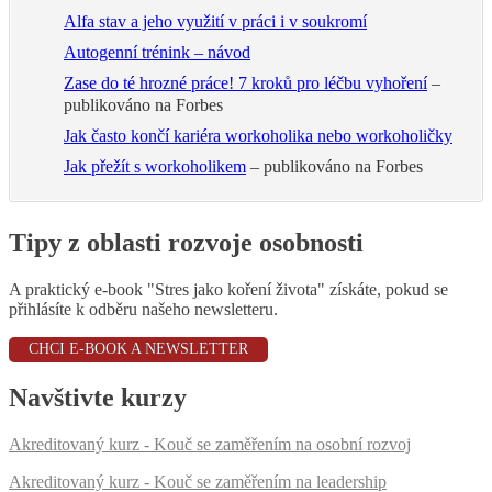
Alfa stav a jeho využití v práci i v soukromí
Autogenní trénink – návod
Zase do té hrozné práce! 7 kroků pro léčbu vyhoření
–
publikováno na Forbes
Jak často končí kariéra workoholika nebo workoholičky
Jak přežít s workoholikem
– publikováno na Forbes
Tipy z oblasti rozvoje osobnosti
A praktický e-book "Stres jako koření života" získáte, pokud se
přihlásíte k odběru našeho newsletteru.
CHCI E-BOOK A NEWSLETTER
Navštivte kurzy
Akreditovaný kurz - Kouč se zaměřením na osobní rozvoj
Akreditovaný kurz - Kouč se zaměřením na leadership