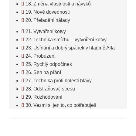
18. Změna vlastností a návyků
19. Nové dovednosti
20. Přeladění nálady
21. Vytváření kotvy
22. Technika smíchu – vytvoření kotvy
23. Usínání a dobrý spánek v hladině Alfa
24. Probuzení
25. Rychlý odpočinek
26. Sen na přání
27. Technika proti bolesti hlavy
28. Odstraňovač stresu
29. Rozhodování
30. Vezmi si jen to, co potřebuješ