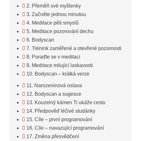
2. Přeměň své myšlenky
3. Začněte jednou minutou
4. Meditace pěti smyslů
5. Meditace pozorování dechu
6. Bodyscan
7. Trénink zaměřené a otevřené pozornosti
8. Poraďte se v meditaci
9. Meditace milující laskavosti
10. Bodyscan – krátká verze
11. Narozeninová oslava
12. Bodyscan a sugesce
13. Kouzelný kámen Ti ukáže cestu
14. Předpověď léčivé studánky
15. Cíle – první programování
16. Cíle – navazující programování
17. Změna přesvědčení