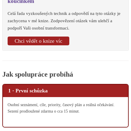
koučinkem
Celá řada vyzkoušených technik a odpovědí na tyto otázky je
zachycena v mé knize. Zodpovězení otázek vám ulehčí a
podpoří Vaši osobní transformaci.
Chci vědět o knize víc
Jak spolupráce probíhá
1 · První schůzka
Osobní seznámení, cíle, priority, časový plán a reálná očekávání.
Sezení prodloužené zdarma o cca 15 minut.