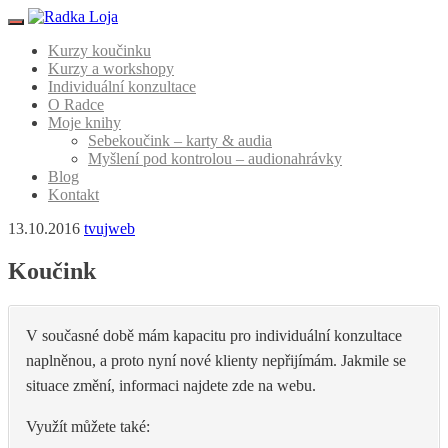
Menu
Kurzy koučinku
Kurzy a workshopy
Individuální konzultace
O Radce
Moje knihy
Sebekoučink – karty & audia
Myšlení pod kontrolou – audionahrávky
Blog
Kontakt
13.10.2016
tvujweb
Koučink
V současné době mám kapacitu pro individuální konzultace
naplněnou, a proto nyní nové klienty nepřijímám. Jakmile se
situace změní, informaci najdete zde na webu.
Využít můžete také: