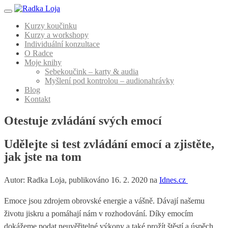
Menu
Kurzy koučinku
Kurzy a workshopy
Individuální konzultace
O Radce
Moje knihy
Sebekoučink – karty & audia
Myšlení pod kontrolou – audionahrávky
Blog
Kontakt
Otestuje zvládání svých emocí
Udělejte si test zvládání emocí a zjistěte,
jak jste na tom
Autor: Radka Loja, publikováno 16. 2. 2020 na
Idnes.cz
Emoce jsou zdrojem obrovské energie a vášně. Dávají našemu
životu jiskru a pomáhají nám v rozhodování. Díky emocím
dokážeme podat neuvěřitelné výkony a také prožít štěstí a úspěch.