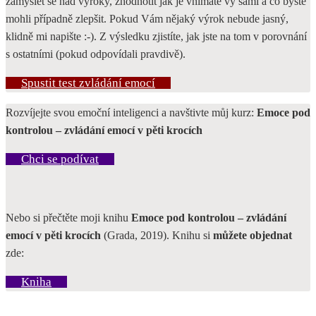
zamyslet se nad výroky, zhodnotit jak je vnímáte vy sami a co byste
mohli případně zlepšit. Pokud Vám nějaký výrok nebude jasný,
klidně mi napište :-). Z výsledku zjistíte, jak jste na tom v porovnání
s ostatními (pokud odpovídali pravdivě).
Spustit test zvládání emocí
Rozvíjejte svou emoční inteligenci a navštivte můj kurz:
Emoce pod
kontrolou – zvládání emocí v pěti krocích
Chci se podívat
Nebo si přečtěte moji knihu
Emoce pod kontrolou – zvládání
emocí v pěti krocích
(Grada, 2019). Knihu si
můžete objednat
zde:
Kniha