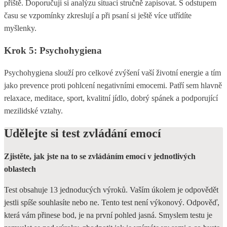
příště. Doporučuji si analýzu situací stručně zapisovat. S odstupem
času se vzpomínky zkreslují a při psaní si ještě více utřídíte
myšlenky.
Krok 5: Psychohygiena
Psychohygiena slouží pro celkové zvýšení vaší životní energie a tím
jako prevence proti pohlcení negativními emocemi. Patří sem hlavně
relaxace, meditace, sport, kvalitní jídlo, dobrý spánek a podporující
mezilidské vztahy.
Udělejte si test zvládání emocí
Zjistěte, jak jste na to se zvládáním emocí v jednotlivých
oblastech
Test obsahuje 13 jednoducých výroků. Vaším úkolem je odpovědět
jestli spíše souhlasíte nebo ne. Tento test není výkonový. Odpověď,
která vám přinese bod, je na první pohled jasná. Smyslem testu je