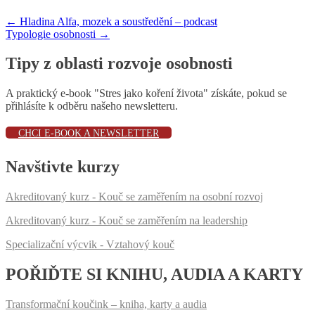
←
Hladina Alfa, mozek a soustředění – podcast
Typologie osobnosti
→
Navigace pro příspěvek
Tipy z oblasti rozvoje osobnosti
A praktický e-book "Stres jako koření života" získáte, pokud se
přihlásíte k odběru našeho newsletteru.
CHCI E-BOOK A NEWSLETTER
Navštivte kurzy
Akreditovaný kurz - Kouč se zaměřením na osobní rozvoj
Akreditovaný kurz - Kouč se zaměřením na leadership
Specializační výcvik - Vztahový kouč
POŘIĎTE SI KNIHU, AUDIA A KARTY
Transformační koučink – kniha, karty a audia