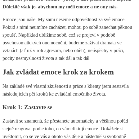
Důležité však je, abychom my měli emoce a ne ony nás.
Emoce jsou naše. My sami neseme odpovědnost za své emoce.
Pokud s nimi neumíme zacházet, mohou po sobě zanechat pěknou
spoušť. Například ublížíme sobě, což se projeví v podobě
psychosomatických onemocnění, budeme zažívat dramata ve
vztazích (ať už v roli agresora, nebo oběti), neúspěchy v práci,
pocity nesmyslnosti života a tak dál a tak dál.
Jak zvládat emoce krok za krokem
Na základě své vlastní zkušenosti a práce s klienty jsem sestavila
následujících pět kroků ke zvládání emočního života.
Krok 1: Zastavte se
Zastavit se znamená, že přestanete automaticky a většinou pořád
stejně reagovat podle toho, co vám diktují emoce. Dokážete si
uvědomit, co se ve vás a okolo vás děje a následně si svobodně