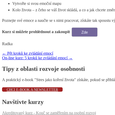
Vytvořte si svou emoční mapu
Kolo života – z čeho se váš život skládá, a co a jak chcete změn
Poznejte své emoce a naučte se s nimi pracovat, získáte tak spoustu 
Kurz si můžete prohlédnout a zakoupit
Zde
Radka
←
Pět kroků ke zvládání emocí
On-line kurz: 5 kroků ke zvládání emocí
→
Navigace pro příspěvek
Tipy z oblasti rozvoje osobnosti
A praktický e-book "Stres jako koření života" získáte, pokud se přihl
CHCI E-BOOK A NEWSLETTER
Navštivte kurzy
Akreditovaný kurz - Kouč se zaměřením na osobní rozvoj