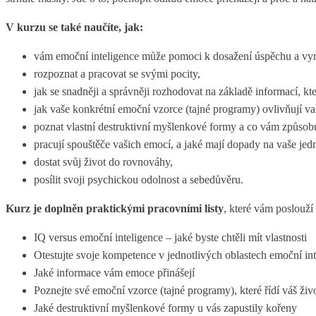
V kurzu se také naučíte, jak:
vám emoční inteligence může pomoci k dosažení úspěchu a vyr
rozpoznat a pracovat se svými pocity,
jak se snadněji a správněji rozhodovat na základě informací, k
jak vaše konkrétní emoční vzorce (tajné programy) ovlivňují va
poznat vlastní destruktivní myšlenkové formy a co vám způsobu
pracují spouštěče vašich emocí, a jaké mají dopady na vaše jed
dostat svůj život do rovnováhy,
posílit svoji psychickou odolnost a sebedůvěru.
Kurz je doplněn praktickými pracovními listy
, které vám poslouž
IQ versus emoční inteligence – jaké byste chtěli mít vlastnosti
Otestujte svoje kompetence v jednotlivých oblastech emoční in
Jaké informace vám emoce přinášejí
Poznejte své emoční vzorce (tajné programy), které řídí váš živ
Jaké destruktivní myšlenkové formy u vás zapustily kořeny