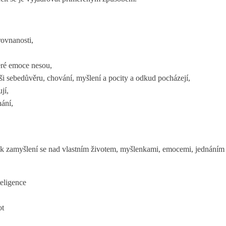
ovnanosti,
teré emoce nesou,
ši sebedůvěru, chování, myšlení a pocity a odkud pocházejí,
jí,
nání,
í k zamyšlení se nad vlastním životem, myšlenkami, emocemi, jednáním 
teligence
ot