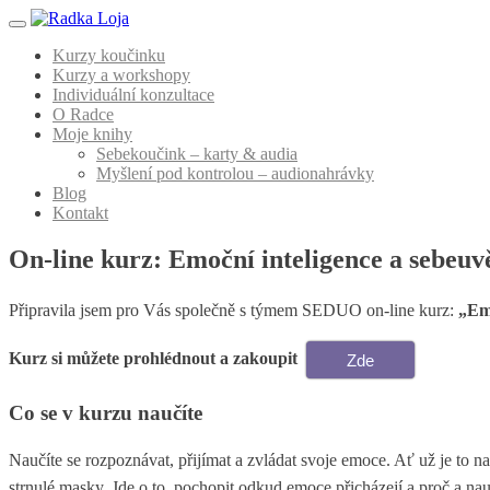
Menu
Kurzy koučinku
Kurzy a workshopy
Individuální konzultace
O Radce
Moje knihy
Sebekoučink – karty & audia
Myšlení pod kontrolou – audionahrávky
Blog
Kontakt
On-line kurz: Emoční inteligence a sebeu
Připravila jsem pro Vás společně s týmem SEDUO on-line kurz:
„Em
Kurz si můžete prohlédnout a zakoupit
Zde
Co se v kurzu naučíte
Naučíte se rozpoznávat, přijímat a zvládat svoje emoce. Ať už je to n
strnulé masky. Jde o to, pochopit odkud emoce přicházejí a proč a na