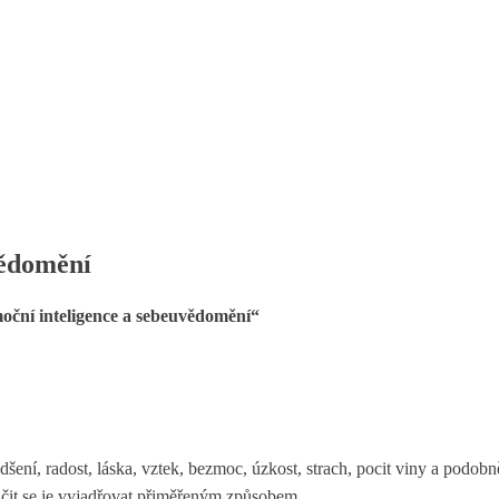
vědomění
oční inteligence a sebeuvědomění“
adšení, radost, láska, vztek, bezmoc, úzkost, strach, pocit viny a podo
učit se je vyjadřovat přiměřeným způsobem.