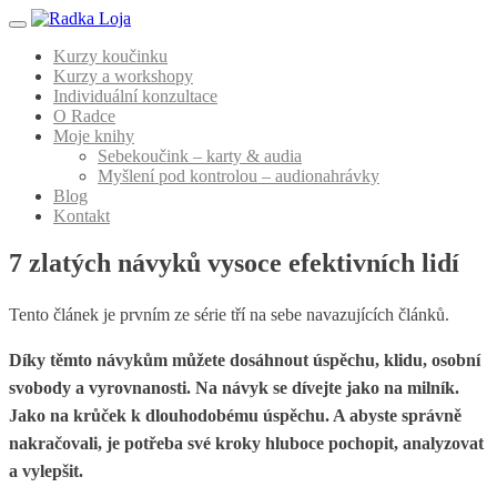
Menu
Kurzy koučinku
Kurzy a workshopy
Individuální konzultace
O Radce
Moje knihy
Sebekoučink – karty & audia
Myšlení pod kontrolou – audionahrávky
Blog
Kontakt
7 zlatých návyků vysoce efektivních lidí
Tento článek je prvním ze série tří na sebe navazujících článků.
Díky těmto návykům můžete dosáhnout úspěchu, klidu, osobní
svobody a vyrovnanosti. Na návyk se dívejte jako na milník.
Jako na krůček k dlouhodobému úspěchu. A abyste správně
nakračovali, je potřeba své kroky hluboce pochopit, analyzovat
a vylepšit.