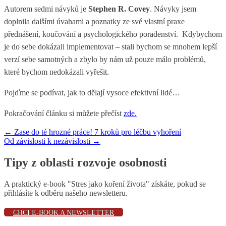
Autorem sedmi návyků je
Stephen R. Covey
. Návyky jsem
doplnila dalšími úvahami a poznatky ze své vlastní praxe
přednášení, koučování a psychologického poradenství. Kdybychom
je do sebe dokázali implementovat – stali bychom se mnohem lepší
verzí sebe samotných a zbylo by nám už pouze málo problémů,
které bychom nedokázali vyřešit.
Pojďme se podívat, jak to dělají vysoce efektivní lidé…
Pokračování článku si můžete přečíst
zde.
←
Zase do té hrozné práce! 7 kroků pro léčbu vyhoření
Od závislosti k nezávislosti
→
Navigace pro příspěvek
Tipy z oblasti rozvoje osobnosti
A praktický e-book "Stres jako koření života" získáte, pokud se
přihlásíte k odběru našeho newsletteru.
CHCI E-BOOK A NEWSLETTER