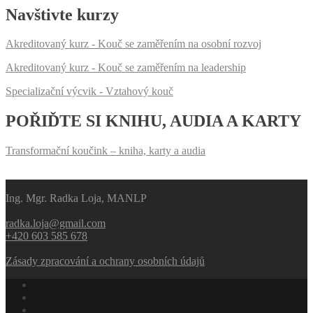
Navštivte kurzy
Akreditovaný kurz - Kouč se zaměřením na osobní rozvoj
Akreditovaný kurz - Kouč se zaměřením na leadership
Specializační výcvik - Vztahový kouč
POŘIĎTE SI KNIHU, AUDIA A KARTY
Transformační koučink – kniha, karty a audia
Ing. Mgr. Radka Loja, MANLP
radka.loja@gmail.com
+420 603 585 678
Zásady zpracování a ochrany osobních údajů