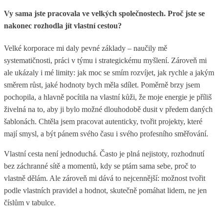
Vy sama jste pracovala ve velkých společnostech. Proč jste se
nakonec rozhodla jít vlastní cestou?
Velké korporace mi daly pevné základy – naučily mě
systematičnosti, práci v týmu i strategickému myšlení. Zároveň mi
ale ukázaly i mé limity: jak moc se smím rozvíjet, jak rychle a jakým
směrem růst, jaké hodnoty bych měla sdílet. Poměrně brzy jsem
pochopila, a hlavně pocítila na vlastní kůži, že moje energie je příliš
živelná na to, aby ji bylo možné dlouhodobě dusit v předem daných
šablonách. Chtěla jsem pracovat autenticky, tvořit projekty, které
mají smysl, a být pánem svého času i svého profesního směřování.
Vlastní cesta není jednoduchá. Často je plná nejistoty, rozhodnutí
bez záchranné sítě a momentů, kdy se ptám sama sebe, proč to
vlastně dělám. Ale zároveň mi dává to nejcennější: možnost tvořit
podle vlastních pravidel a hodnot, skutečně pomáhat lidem, ne jen
číslům v tabulce.