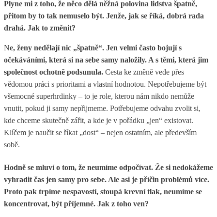
Plyne mi z toho, že něco dělá něžná polovina lidstva špatně,
přitom by to tak nemuselo být. Jenže, jak se říká, dobrá rada
drahá. Jak to změnit?
N
e, ženy nedělají nic „špatně“. Jen velmi často bojují s
očekáváními, která si na sebe samy naložily. A s těmi, která jim
společnost ochotně podsunula.
Cesta ke změně vede přes
vědomou práci s prioritami a vlastní hodnotou. Nepotřebujeme být
všemocné superhrdinky – to je role, kterou nám nikdo nemůže
vnutit, pokud ji samy nepřijmeme. Potřebujeme odvahu zvolit si,
kde chceme skutečně zářit, a kde je v pořádku „jen“ existovat.
Klíčem je naučit se říkat „dost“ – nejen ostatním, ale především
sobě.
Hodně se mluví o tom, že neumíme odpočívat. Že si nedokážeme
vyhradit čas jen samy pro sebe. Ale asi je příčin problémů více.
Proto pak trpíme nespavostí, stoupá krevní tlak, neumíme se
koncentrovat, být příjemné. Jak z toho ven?