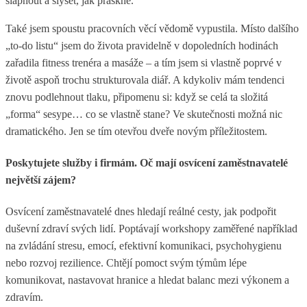
šlápnout a slyšet, jak praskne.
Také jsem spoustu pracovních věcí vědomě vypustila. Místo dalšího
„to-do listu“ jsem do života pravidelně v dopoledních hodinách
zařadila fitness trenéra a masáže – a tím jsem si vlastně poprvé v
životě aspoň trochu strukturovala diář. A kdykoliv mám tendenci
znovu podlehnout tlaku, připomenu si: když se celá ta složitá
„forma“ sesype… co se vlastně stane? Ve skutečnosti možná nic
dramatického. Jen se tím otevřou dveře novým příležitostem.
Poskytujete služby i firmám. Oč mají osvícení zaměstnavatelé
největší zájem?
Osvícení zaměstnavatelé dnes hledají reálné cesty, jak podpořit
duševní zdraví svých lidí. Poptávají workshopy zaměřené například
na zvládání stresu, emocí, efektivní komunikaci, psychohygienu
nebo rozvoj rezilience. Chtějí pomoct svým týmům lépe
komunikovat, nastavovat hranice a hledat balanc mezi výkonem a
zdravím.