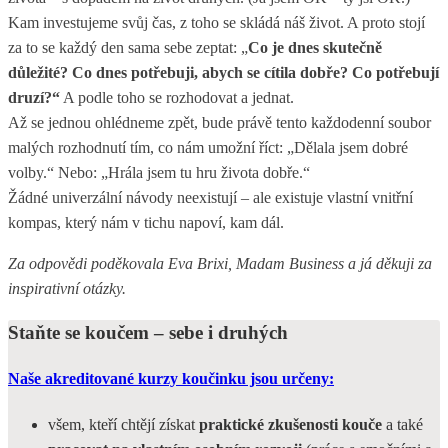
Kam investujeme svůj čas, z toho se skládá náš život. A proto stojí
za to se každý den sama sebe zeptat: „
Co je dnes skutečně
důležité? Co dnes potřebuji, abych se cítila dobře? Co potřebují
druzí?“
A podle toho se rozhodovat a jednat.
Až se jednou ohlédneme zpět, bude právě tento každodenní soubor
malých rozhodnutí tím, co nám umožní říct: „Dělala jsem dobré
volby.“ Nebo: „Hrála jsem tu hru života dobře.“
Žádné univerzální návody neexistují – ale existuje vlastní vnitřní
kompas, který nám v tichu napoví, kam dál.
Za odpovědi poděkovala Eva Brixi, Madam Business a já děkuji za
inspirativní otázky.
Staňte se koučem – sebe i druhých
Naše akreditované kurzy koučinku jsou určeny:
všem, kteří chtějí získat
praktické zkušenosti kouče
a také