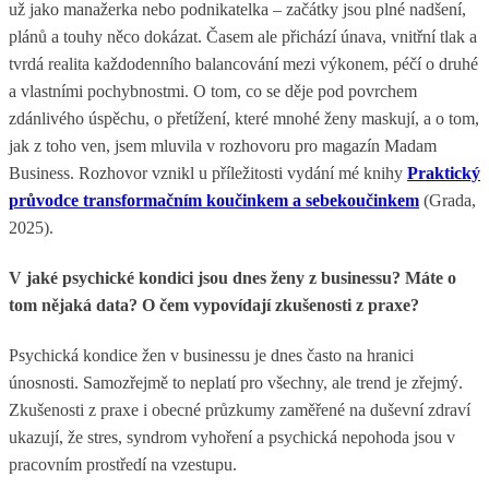
už jako manažerka nebo podnikatelka – začátky jsou plné nadšení,
plánů a touhy něco dokázat. Časem ale přichází únava, vnitřní tlak a
tvrdá realita každodenního balancování mezi výkonem, péčí o druhé
a vlastními pochybnostmi. O tom, co se děje pod povrchem
zdánlivého úspěchu, o přetížení, které mnohé ženy maskují, a o tom,
jak z toho ven, jsem mluvila v rozhovoru pro magazín Madam
Business. Rozhovor vznikl u příležitosti vydání mé knihy
Praktický
průvodce transformačním koučinkem a sebekoučinkem
(Grada,
2025).
V jaké psychické kondici jsou dnes ženy z businessu? Máte o
tom nějaká data? O čem vypovídají zkušenosti z praxe?
Psychická kondice žen v businessu je dnes často na hranici
únosnosti. Samozřejmě to neplatí pro všechny, ale trend je zřejmý.
Zkušenosti z praxe i obecné průzkumy zaměřené na duševní zdraví
ukazují, že stres, syndrom vyhoření a psychická nepohoda jsou v
pracovním prostředí na vzestupu.