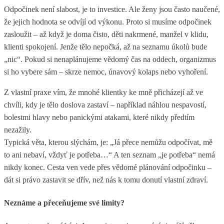
Odpočinek není slabost, je to investice. Ale ženy jsou často naučené,
že jejich hodnota se odvíjí od výkonu. Proto si musíme odpočinek
zasloužit – až když je doma čisto, děti nakrmené, manžel v klidu,
klienti spokojení. Jenže tělo nepočká, až na seznamu úkolů bude
„nic“. Pokud si nenaplánujeme vědomý čas na oddech, organizmus
si ho vybere sám – skrze nemoc, únavový kolaps nebo vyhoření.
Z vlastní praxe vím, že mnohé klientky ke mně přicházejí až ve
chvíli, kdy je tělo doslova zastaví – například náhlou nespavostí,
bolestmi hlavy nebo panickými atakami, které nikdy předtím
nezažily.
Typická věta, kterou slýchám, je: „Já přece nemůžu odpočívat, mě
to ani nebaví, vždyť je potřeba…“ A ten seznam „je potřeba“ nemá
nikdy konec. Cesta ven vede přes vědomé plánování odpočinku –
dát si právo zastavit se dřív, než nás k tomu donutí vlastní zdraví.
Neznáme a přeceňujeme své limity?