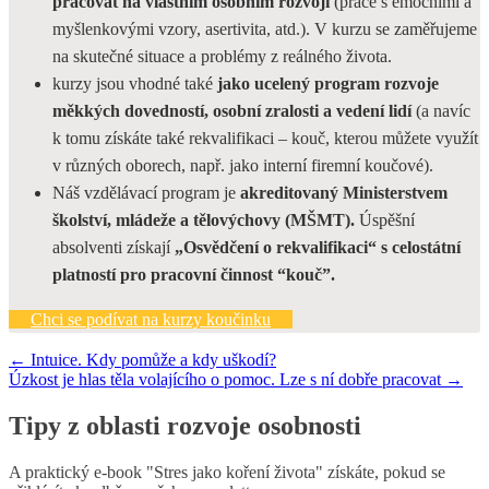
pracovat na vlastním osobním rozvoji
(práce s emočními a
myšlenkovými vzory, asertivita, atd.). V kurzu se zaměřujeme
na skutečné situace a problémy z reálného života.
kurzy jsou vhodné také
jako ucelený program rozvoje
měkkých dovedností, osobní zralosti a vedení lidí
(a navíc
k tomu získáte také rekvalifikaci – kouč, kterou můžete využít
v různých oborech, např. jako interní firemní koučové).
Náš vzdělávací program je
akreditovaný Ministerstvem
školství, mládeže a tělovýchovy (MŠMT).
Úspěšní
absolventi získají
„Osvědčení o rekvalifikaci“ s celostátní
platností pro pracovní činnost “kouč”.
Chci se podívat na kurzy koučinku
Navigace
←
Intuice. Kdy pomůže a kdy uškodí?
Úzkost je hlas těla volajícího o pomoc. Lze s ní dobře pracovat
→
pro
příspěvek
Tipy z oblasti rozvoje osobnosti
A praktický e-book "Stres jako koření života" získáte, pokud se