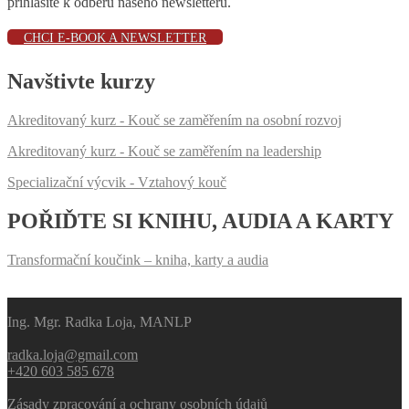
přihlásíte k odběru našeho newsletteru.
CHCI E-BOOK A NEWSLETTER
Navštivte kurzy
Akreditovaný kurz - Kouč se zaměřením na osobní rozvoj
Akreditovaný kurz - Kouč se zaměřením na leadership
Specializační výcvik - Vztahový kouč
POŘIĎTE SI KNIHU, AUDIA A KARTY
Transformační koučink – kniha, karty a audia
Ing. Mgr. Radka Loja, MANLP
radka.loja@gmail.com
+420 603 585 678
Zásady zpracování a ochrany osobních údajů