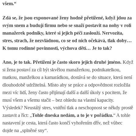
všem.“
Zdá se, že jsou exponované ženy hodně přetížené, když jdou za
svým snem a budují firmu nebo se snaží postavit na nohy v roli
manažerek podniky, které si jejich péči zaslouží. Nervozita,
stres, strach, že nezvládnou, co se od nich očekává, tlak doby…
K tomu rodinné povinnosti, výchova dětí… Je to tak?
Ano, je to tak. Přetížení je často skoro jejich druhé jméno.
Když
si žena postaví za cíl být skvělou manažerkou, podnikatelkou,
matkou, manželkou a kamarádkou, dostává se do situace, která není
dlouhodobě udržitelná. Místo aby se práce a odpovědnost rozložila
mezi víc lidí, ženy často přijímají další a další úkoly s pocitem, že
musí všem a všemu stačit – bez ohledu na vlastní kapacity.
Výsledek? Neustálý stres, vnitřní tlak a neschopnost se někdy prostě
zastavit a říct: „
Tohle dneska nedám, a to je v pořádku.
“ A tohle
nastavení je cesta, která často končí vyhořením dřív, než vůbec
dojde na „splněné sny“.