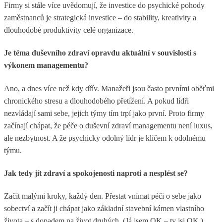
Firmy si stále více uvědomují, že investice do psychické pohody
zaměstnanců je strategická investice – do stability, kreativity a
dlouhodobé produktivity celé organizace.
Je téma duševního zdraví opravdu aktuální v souvislosti s
výkonem managementu?
Ano, a dnes více než kdy dřív. Manažeři jsou často prvními oběťmi
chronického stresu a dlouhodobého přetížení. A pokud lídři
nezvládají sami sebe, jejich týmy tím trpí jako první. Proto firmy
začínají chápat, že péče o duševní zdraví managementu není luxus,
ale nezbytnost. A že psychicky odolný lídr je klíčem k odolnému
týmu.
Jak tedy jít zdraví a spokojenosti naproti a nesplést se?
Začít malými kroky, každý den. Přestat vnímat péči o sebe jako
sobectví a začít ji chápat jako základní stavební kámen vlastního
života – s dopadem na život druhých. (Já jsem OK – ty jsi OK.)