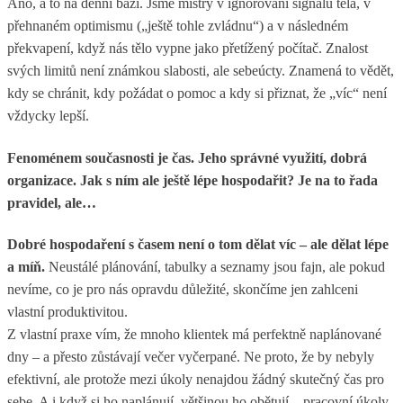
Ano, a to na denní bázi. Jsme mistry v ignorování signálů těla, v
přehnaném optimismu („ještě tohle zvládnu“) a v následném
překvapení, když nás tělo vypne jako přetížený počítač. Znalost
svých limitů není známkou slabosti, ale sebeúcty. Znamená to vědět,
kdy se chránit, kdy požádat o pomoc a kdy si přiznat, že „víc“ není
vždycky lepší.
Fenoménem současnosti je čas. Jeho správné využití, dobrá
organizace. Jak s ním ale ještě lépe hospodařit? Je na to řada
pravidel, ale…
Dobré hospodaření s časem není o tom dělat víc – ale dělat lépe
a míň.
Neustálé plánování, tabulky a seznamy jsou fajn, ale pokud
nevíme, co je pro nás opravdu důležité, skončíme jen zahlceni
vlastní produktivitou.
Z vlastní praxe vím, že mnoho klientek má perfektně naplánované
dny – a přesto zůstávají večer vyčerpané. Ne proto, že by nebyly
efektivní, ale protože mezi úkoly nenajdou žádný skutečný čas pro
sebe. A i když si ho naplánují, většinou ho obětují – pracovní úkoly