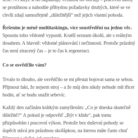
se protáhnou a nahodile přibydou požadavky druhých, které se ve
chvíli zdají samozřejmě „důležitější“ než jejich vlastní pohoda.
Řešením je méně multitaskingu, více soustředění na jednu věc.
Spoustu toho vědomě vypustit. Kratší seznam úkolů, ale s reálným
dosahem. A hlavně: vědomé plánování i nečinnosti. Protože prázdný
čas není ztracený čas – je to čas k regeneraci.
Co se osvědčilo vám?
Trvalo to dlouho, ale osvědčilo se mi přestat bojovat sama se sebou.
Přijmout fakt, že nejsem stroj – a že můj den nikdy nebude mít třicet
hodin, ať se budu snažit sebevíc.
Každý den začínám krátkým zamyšlením: „Co je dneska skutečně
důležité?“ A pokud je odpověď „Být v klidu“, pak tomu
přizpůsobím i pracovní výkon. Protože bez duševní pohody se
úspěch stává jen prázdnou skořápkou, na kterou máte často chuť