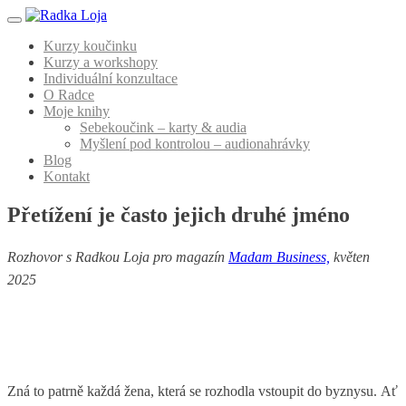
Menu
Kurzy koučinku
Kurzy a workshopy
Individuální konzultace
O Radce
Moje knihy
Sebekoučink – karty & audia
Myšlení pod kontrolou – audionahrávky
Blog
Kontakt
Přetížení je často jejich druhé jméno
Rozhovor s Radkou Loja pro magazín
Madam Business,
květen
2025
Zná to patrně každá žena, která se rozhodla vstoupit do byznysu. Ať