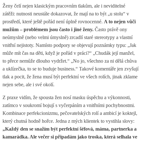
Ženy čelí nejen klasickým pracovním tlakům, ale i neviditelné
zátěži: nutnosti neustále dokazovat, že mají na to být „u stolu“ v
prostředí, které ještě pořád není úplně rovnocenné.
A to nejen vůči
mužům – problémem jsou často i jiné ženy.
Často právě ony
neúmyslně (nebo velmi úmyslně) zrcadlí staré stereotypy a vlastní
vnitřní nejistoty. Namísto podpory se objevují poznámky typu: „Jak
může mít čas na děti, když je pořád v práci?“ „Chudák její manžel,
to přece nemůže dlouho vydržet.“ „No jo, všechno za ni dělá chůva
a uklízečka, to se to buduje business.“ Takové komentáře jen zvyšují
tlak a pocit, že žena musí být perfektní ve všech rolích, jinak zklame
nejen sebe, ale i své okolí.
Z praxe vidím, že spousta žen nosí masku úspěchu a výkonnosti,
zatímco v soukromí bojují s vyčerpáním a vnitřními pochybnostmi.
Kombinace perfekcionizmu, pečovatelských rolí a ambicí je koktejl,
který chutná hodně hořce. Jedna z mých klientek to vystihla slovy:
„Každý den se snažím být perfektní šéfová, máma, partnerka a
kamarádka. Ale večer si připadám jako troska, která selhala ve