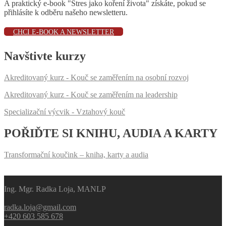
A praktický e-book "Stres jako koření života" získáte, pokud se
přihlásíte k odběru našeho newsletteru.
CHCI E-BOOK A NEWSLETTER
Navštivte kurzy
Akreditovaný kurz - Kouč se zaměřením na osobní rozvoj
Akreditovaný kurz - Kouč se zaměřením na leadership
Specializační výcvik - Vztahový kouč
POŘIĎTE SI KNIHU, AUDIA A KARTY
Transformační koučink – kniha, karty a audia
Ing. Mgr. Radka Loja, MANLP
radka.loja@gmail.com
+420 603 585 678