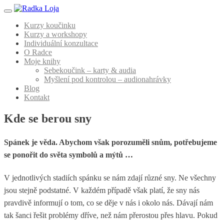
Menu
Kurzy koučinku
Kurzy a workshopy
Individuální konzultace
O Radce
Moje knihy
Sebekoučink – karty & audia
Myšlení pod kontrolou – audionahrávky
Blog
Kontakt
Kde se berou sny
Spánek je věda. Abychom však porozuměli snům, potřebujeme
se ponořit do světa symbolů a mýtů …
V jednotlivých stadiích spánku se nám zdají různé sny. Ne všechny
jsou stejně podstatné. V každém případě však platí, že sny nás
pravdivě informují o tom, co se děje v nás i okolo nás. Dávají nám
tak šanci řešit problémy dříve, než nám přerostou přes hlavu. Pokud