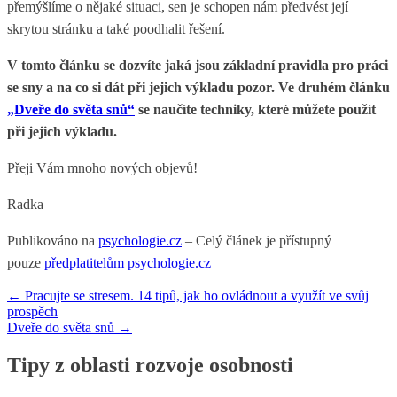
přemýšlíme o nějaké situaci, sen je schopen nám předvést její
skrytou stránku a také poodhalit řešení.
V tomto článku se dozvíte jaká jsou základní pravidla pro práci
se sny a na co si dát při jejich výkladu pozor. Ve druhém článku
„Dveře do světa snů“
se naučíte techniky, které můžete použít
při jejich výkladu.
Přeji Vám mnoho nových objevů!
Radka
Publikováno na
psychologie.cz
– Celý článek je přístupný
pouze
předplatitelům psychologie.cz
Navigace
←
Pracujte se stresem. 14 tipů, jak ho ovládnout a využít ve svůj
prospěch
pro
Dveře do světa snů
→
příspěvek
Tipy z oblasti rozvoje osobnosti